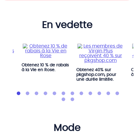
en vedette
Obtenez 10 % de rabais
s
à la Vie en Rose.
Obtenez 40% sur
O
 at
pkgshop.com, pour
à
une durée limitée.
mode