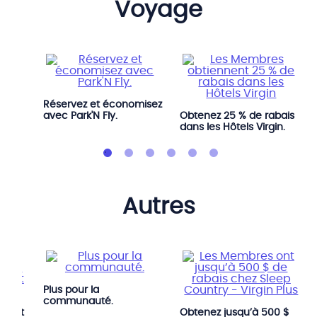
voyage
bais
Réservez et économisez
avec Park'N Fly.
Obtenez 25 % de rabais
dans les Hôtels Virgin.
autres
Plus pour la
communauté.
atuit
Obtenez jusqu’à 500 $