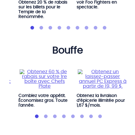
Obtenez 20 % de rabais
voir Foo Fighters en
sur les billets pour le
spectacle.
Temple de la
Renommée.
bouffe
c un
Comblez votre appétit.
Obtenez la livraison
Économisez gros. Toute
d’épicerie illimitée pour
l'année.
1,67 $/mois.